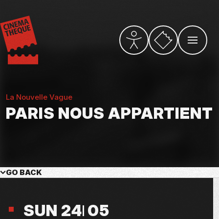
Skip
to
main
content
Vers la billetterie
PARAMÈTRES D’ACCESSI
OUVRIR L
La Nouvelle Vague
PARIS NOUS APPARTIENT
GO BACK
SUN 24
05