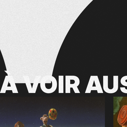
À VOIR
AU