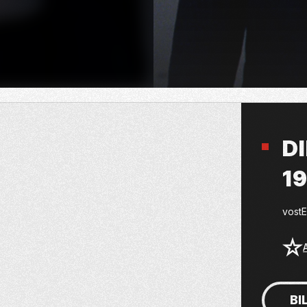
D
1
vost
BI