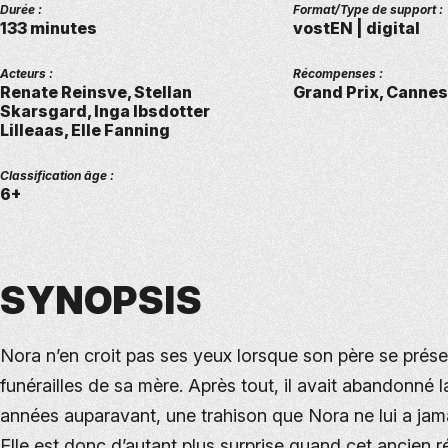
Durée :
Format/Type de support :
133 minutes
vostEN | digital
Acteurs :
Récompenses :
Renate Reinsve, Stellan
Grand Prix, Canne
Skarsgard, Inga Ibsdotter
Lilleaas, Elle Fanning
Classification âge :
6+
SYNOPSIS
Nora n’en croit pas ses yeux lorsque son père se prés
funérailles de sa mère. Après tout, il avait abandonné l
années auparavant, une trahison que Nora ne lui a jam
Elle est donc d’autant plus surprise quand cet ancien r