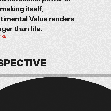
mmaking itself,
timental Value renders
arger than life.
IRE
SPECTIVE