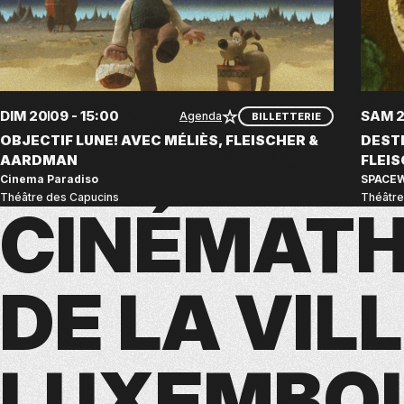
Dimanche 20 septembre 2026 15:00
Samed
DIM
20
09 - 15:00
SAM
2
Agenda
BILLETTERIE
AJOUTER AUX FAVORIS
OBJECTIF LUNE! AVEC MÉLIÈS, FLEISCHER &
DEST
AARDMAN
FLEI
Cinema Paradiso
SPACE
lieux :
lieux :
Théâtre des Capucins
Théâtre
Langues :
Langues
CINÉMAT
DE LA VIL
LUXEMBO