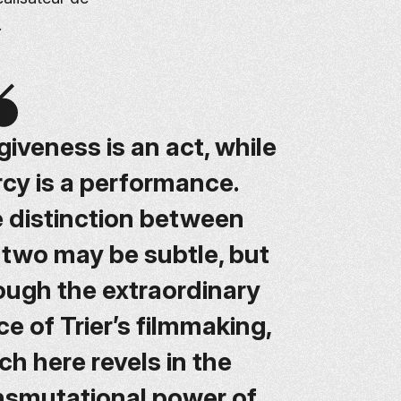
.
giveness is an act, while
cy is a performance.
 distinction between
 two may be subtle, but
ough the extraordinary
ce of Trier’s filmmaking,
ch here revels in the
nsmutational power of