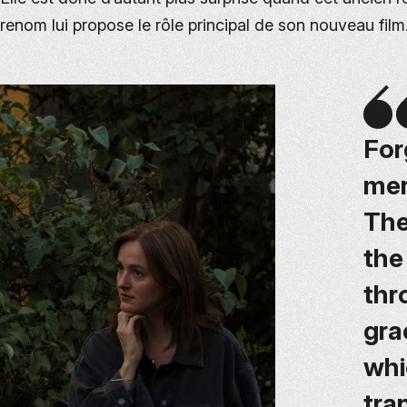
renom lui propose le rôle principal de son nouveau film
For
mer
The
the
thr
gra
whi
tra