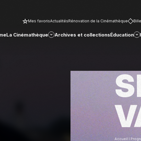
Mes favoris
Actualités
Rénovation de la Cinémathèque
Bill
me
La Cinémathèque
Archives et collections
Éducation
S
V
Accueil
Prog