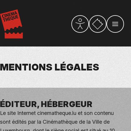
Aller
au
contenu
principal
Vers la billetterie
PARAMÈTRES D’ACCESSI
OUVRIR L
MENTIONS LÉGALES
ÉDITEUR, HÉBERGEUR
Le site Internet cinematheque.lu et son contenu
sont édités par la Cinémathèque de la Ville de
Luxembourg, dont le siège social est situé au 10,