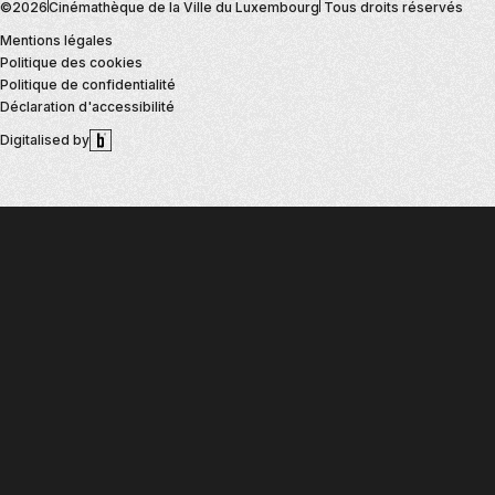
©2026
Cinémathèque de la Ville du Luxembourg
Tous droits réservés
MENU
Mentions légales
DU
Politique des cookies
BAS
Politique de confidentialité
DE
Déclaration d'accessibilité
LA
Digitalised by
PAGE