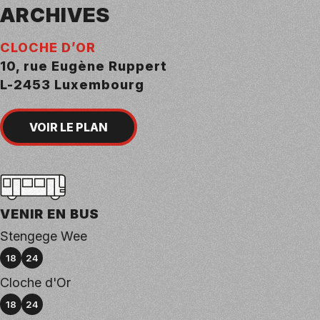
ARCHIVES
CLOCHE D’OR
10, rue Eugène Ruppert
L-2453 Luxembourg
VOIR LE PLAN
VENIR EN BUS
Stengege Wee
e bus numéro
ne de bus numéro
18
24
Cloche d'Or
e bus numéro
ne de bus numéro
18
24