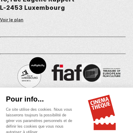
L-2453 Luxembourg
Voir le plan
©2026
Cinémathèque de la Ville du Luxembourg
Tous droits réservés
MENU
Mentions légales
DU
Politique des cookies
BAS
Politique de confidentialité