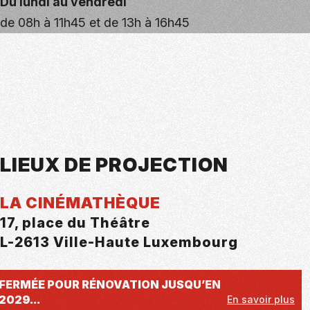
Du lundi au vendredi
de 08h à 11h45 et de 13h à 16h45
LIEUX DE PROJECTION
LA CINÉMATHÈQUE
17, place du Théâtre
L-2613 Ville-Haute Luxembourg
FERMÉE POUR RÉNOVATION JUSQU’EN
2029...
En savoir plus