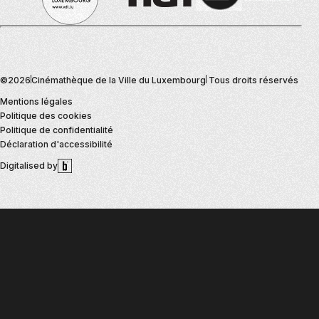
©2026
Cinémathèque de la Ville du Luxembourg
Tous droits réservés
MENU
Mentions légales
DU
Politique des cookies
BAS
Politique de confidentialité
DE
Déclaration d'accessibilité
LA
Digitalised by
PAGE