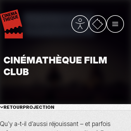
Aller
au
contenu
principal
Vers la billetterie
PARAMÈTRES D’ACCESSI
OUVRIR L
CINÉMATHÈQUE FILM
CLUB
RETOUR
PROJECTION
Qu’y a-t-il d’aussi réjouissant – et parfois