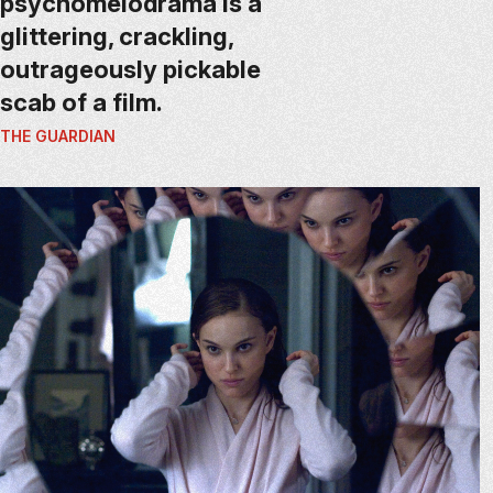
psychomelodrama is a
glittering, crackling,
outrageously pickable
scab of a film.
THE GUARDIAN