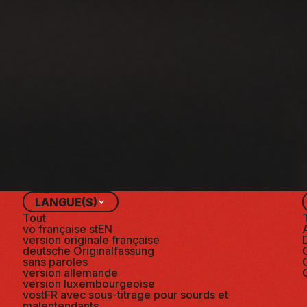
ÉÂTRE
#CINÉMATHÈQUE UNRELEASED
COMEDY CLAS
LANGUE(S)
Tout
vo française stEN
version originale française
deutsche Originalfassung
sans paroles
version allemande
version luxembourgeoise
vostFR avec sous-titrage pour sourds et
malentendants