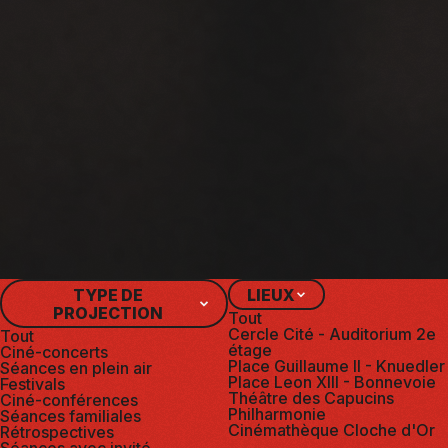
EMA PARADISO
AFTERNOON ADVENTURES
CINÉ-TH
SE & SENSIBILITY
TYPE DE
LIEUX
PROJECTION
Tout
Cercle Cité - Auditorium 2e
Tout
étage
Ciné-concerts
Place Guillaume II - Knuedler
Séances en plein air
Place Leon XIII - Bonnevoie
Festivals
Théâtre des Capucins
Ciné-conférences
Philharmonie
Séances familiales
Cinémathèque Cloche d'Or
Rétrospectives