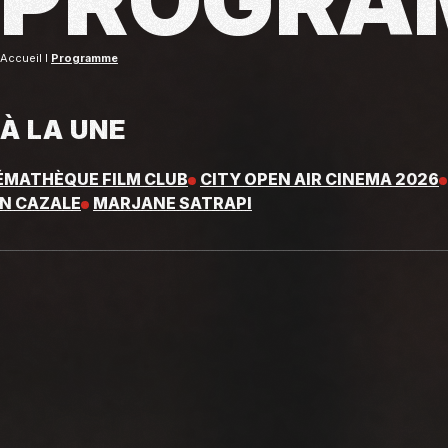
PROGRA
Accueil
Programme
À LA UNE
ÉMATHÈQUE FILM CLUB
CITY OPEN AIR CINEMA 2026
N CAZALE
MARJANE SATRAPI
EMATIC SIBLINGS
GREAT RESTORATIONS
BRITISH & 