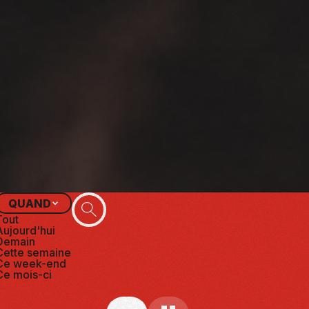
SICS
CULT FICTION
QUAND
RECHERCHER
Tout
Aujourd'hui
Demain
Cette semaine
Ce week-end
Ce mois-ci