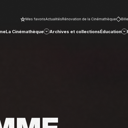
Mes favoris
Actualités
Rénovation de la Cinémathèque
Bill
me
La Cinémathèque
Archives et collections
Éducation