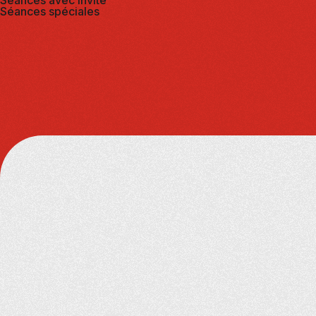
Séances avec invité
Séances spéciales